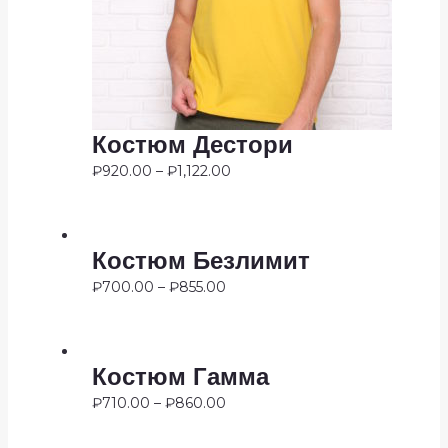
Костюм Дестори
₽
920.00
–
₽
1,122.00
Костюм Безлимит
₽
700.00
–
₽
855.00
Костюм Гамма
₽
710.00
–
₽
860.00