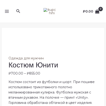
Перейти
к
Поиск
₽
0.00
содержимому
MAIN
MENU
Одежда для мужчин
Костюм Юнити
₽
700.00
–
₽
855.00
Костюм состоит из футболки и шорт. При пошиве
использовано трикотажного полотно
меланжированная кулирка. Футболка мужская с
втачным рукавом. На полочке — принт «Unity».
Горловина обработана обтачкой в цвет изделия.