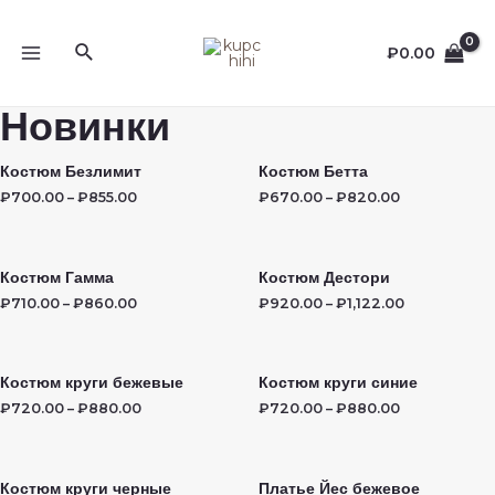
Перейти
к
Поиск
₽
0.00
содержимому
MAIN
MENU
Новинки
Костюм Безлимит
Костюм Бетта
₽
700.00
–
₽
855.00
₽
670.00
–
₽
820.00
Костюм Гамма
Костюм Дестори
₽
710.00
–
₽
860.00
₽
920.00
–
₽
1,122.00
Костюм круги бежевые
Костюм круги синие
₽
720.00
–
₽
880.00
₽
720.00
–
₽
880.00
Костюм круги черные
Платье Йес бежевое