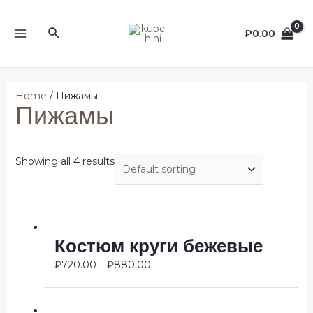
Перейти
к
Поиск
₽
0.00
содержимому
MAIN
MENU
Home
/ Пижамы
Пижамы
Showing all 4 results
Костюм круги бежевые
₽
720.00
–
₽
880.00