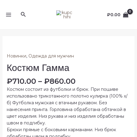
Перейти
к
Поиск
₽
0.00
содержимому
MAIN
MENU
Новинки
,
Одежда для мужчин
Костюм Гамма
₽
710.00
–
₽
860.00
Костюм состоит из футболки и брюк. При пошиве
использовано трикотажного полотно кулирка (100% х/
б) Футболка мужская с втачным рукавом. Без
нанесения принта. Горловина обработана обтачкой в
цвет изделия. Низ рукава и низ изделия обработаны
швом в подгибку.
Брюки прямые с боковыми карманами. Низ брюк
обработан швом в подгибку.