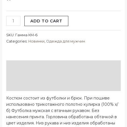
Костюм
ADD TO CART
Гамма
quantity
SKU:
Гамма КМ-6
Categories:
Новинки
,
Одежда для мужчин
Description
Additional information
Reviews (0)
Костюм состоит из футболки и брюк. При пошиве
использовано трикотажного полотно кулирка (100% х/
б) Футболка мужская с втачным рукавом. Без
нанесения принта. Горловина обработана обтачкой в
цвет изделия. Низ рукава и низ изделия обработаны