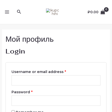
Перейти
к
Поиск
₽
0.00
содержимому
MAIN
MENU
Мой профиль
Login
Username or email address
*
Password
*